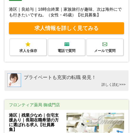
港区｜良給与｜18時台終業｜家族旅行が趣味、次は海外にで
も行きたいですね。（女性・45歳）【社員募集】
求人情報を詳しく見てみる
求人を保存
電話で質問
メールで質問
プライベートも充実の転職 発見！
詳しく読む>>>
フロンティア薬局 御成門店
港区｜残業少なめ｜住宅支
援あり｜長期在職希望の方
に選ばれる求人【社員募
集】