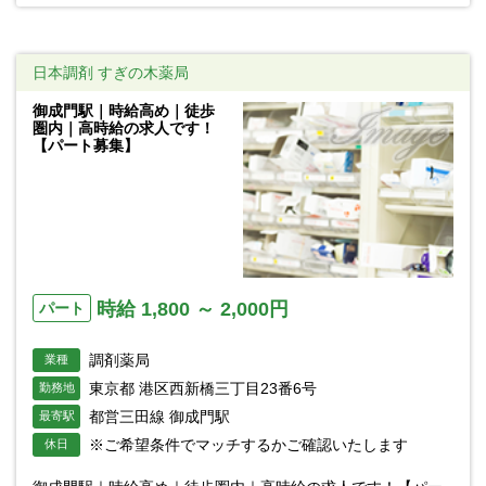
日本調剤 すぎの木薬局
御成門駅｜時給高め｜徒歩
圏内｜高時給の求人です！
【パート募集】
時給 1,800 ～ 2,000円
パート
調剤薬局
業種
東京都 港区西新橋三丁目23番6号
勤務地
都営三田線 御成門駅
最寄駅
※ご希望条件でマッチするかご確認いたします
休日