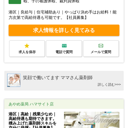
暇、子の看護休暇、裁判員休暇
港区｜良給与｜住宅補助あり｜やっぱり決め手はお給料！能
力次第で高給待遇も可能です。【社員募集】
求人情報を詳しく見てみる
求人を保存
電話で質問
メールで質問
笑顔で働いてます ママさん薬剤師
詳しく読む>>>
あやめ薬局 ハマサイト店
港区｜高給｜残業少なめ｜
高給待遇も期待できます。
積み上げた薬剤師スキルを
存分に発揮♪【社員募集】