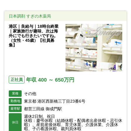
日本調剤 すぎの木薬局
港区｜良給与｜18時台終業
｜家族旅行が趣味、次は海
外にでも行きたいですね。
（女性・45歳）【社員募
集】
年収 400 ～ 650万円
正社員
その他
業種
東京都 港区西新橋三丁目23番6号
勤務地
都営三田線 御成門駅
最寄駅
週休2日制、祝日
休暇：慶弔休暇（結婚休暇・配偶者出産休暇・忌引休
休日
暇）、産前産後休暇、育児休業、介護休業、介護休
暇、子の看護休暇、裁判員休暇