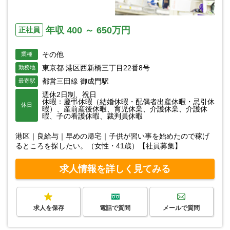
年収 400 ～ 650万円
正社員
その他
業種
東京都 港区西新橋三丁目22番8号
勤務地
都営三田線 御成門駅
最寄駅
週休2日制、祝日
休暇：慶弔休暇（結婚休暇・配偶者出産休暇・忌引休
休日
暇）、産前産後休暇、育児休業、介護休業、介護休
暇、子の看護休暇、裁判員休暇
港区｜良給与｜早めの帰宅｜子供が習い事を始めたので稼げ
るところを探したい。（女性・41歳）【社員募集】
求人情報を詳しく見てみる
求人を保存
電話で質問
メールで質問