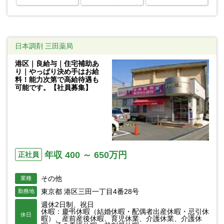
日本調剤 三田薬局
港区｜良給与｜住宅補助あ
り｜やっぱり決め手はお給
料！能力次第で高給待遇も
可能です。【社員募集】
年収 400 ～ 650万円
正社員
その他
業種
東京都 港区三田一丁目4番28号
勤務地
週休2日制、祝日
休暇：慶弔休暇（結婚休暇・配偶者出産休暇・忌引休
休日
暇）、産前産後休暇、育児休業、介護休業、介護休