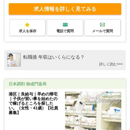
求人情報を詳しく見てみる
求人を保存
電話で質問
メールで質問
転職後 年収はいくらになる？
詳しく読む>>>
日本調剤 御成門薬局
港区｜良給与｜早めの帰宅
｜子供が習い事を始めたの
で稼げるところを探した
い。（女性・41歳）【社員
募集】