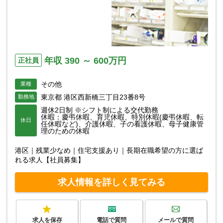
年収 390 ～ 600万円
正社員
その他
業種
東京都 港区西新橋三丁目23番8号
勤務地
週休2日制 ※シフト制による交代勤務
休暇：慶弔休暇、育児休暇、特別休暇(慶弔休暇、転
休日
任休暇など)、介護休暇、子の看護休暇、母子健康管
理のための休暇
港区｜残業少なめ｜住宅支援あり｜長期在職希望の方に選ば
れる求人【社員募集】
求人情報を詳しく見てみる
求人を保存
電話で質問
メールで質問