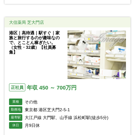
大信薬局 芝大門店
港区｜高待遇｜駅すぐ｜家
族と旅行するのが趣味なの
で、とことん稼ぎたい。
（女性・32歳）【社員募
集】
年収 450 ～ 700万円
正社員
その他
業種
東京都 港区芝大門2-5-1
勤務地
大江戸線 大門駅、山手線 浜松町駅(徒歩5分)
最寄駅
月9日休
休日