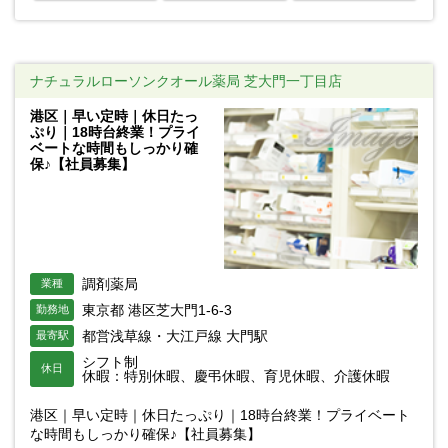
ナチュラルローソンクオール薬局 芝大門一丁目店
港区｜早い定時｜休日たっ
ぷり｜18時台終業！プライ
ベートな時間もしっかり確
保♪【社員募集】
調剤薬局
業種
東京都 港区芝大門1-6-3
勤務地
都営浅草線・大江戸線 大門駅
最寄駅
シフト制
休日
休暇：特別休暇、慶弔休暇、育児休暇、介護休暇
港区｜早い定時｜休日たっぷり｜18時台終業！プライベート
な時間もしっかり確保♪【社員募集】