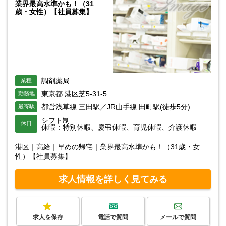
業界最高水準かも！（31
歳・女性）【社員募集】
調剤薬局
業種
東京都 港区芝5-31-5
勤務地
都営浅草線 三田駅／JR山手線 田町駅(徒歩5分)
最寄駅
シフト制
休日
休暇：特別休暇、慶弔休暇、育児休暇、介護休暇
港区｜高給｜早めの帰宅｜業界最高水準かも！（31歳・女
性）【社員募集】
求人情報を詳しく見てみる
求人を保存
電話で質問
メールで質問