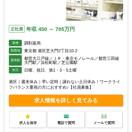
年収 450 ～ 705万円
正社員
調剤薬局
業種
東京都 港区芝大門2丁目10-2
勤務地
都営大江戸線／ＪＲ・東京モノレール／都営三田線
最寄駅
大門駅／浜松町駅／芝公園駅
日曜、祝日、第1・3・5土曜
休日
港区｜週末休み｜早い定時｜譲れない土日休み！ワークライ
フバランス重視の方におすすめ♪【社員募集】
求人情報を詳しく見てみる
求人を保存
電話で質問
メールで質問