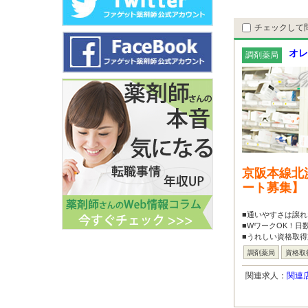
チェックして
オレ
調剤薬局
京阪本線北
ート募集】
■通いやすさは譲れ
■WワークOK！日
■うれしい資格取得
調剤薬局
資格取
関連求人：
関連