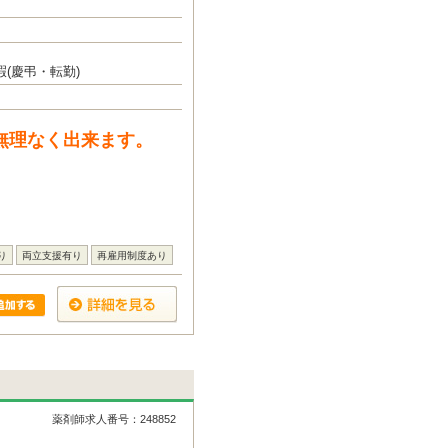
(慶弔・転勤)
無理なく出来ます。
り
両立支援有り
再雇用制度あり
薬剤師求人番号：248852