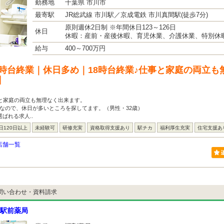
勤務地
千葉県 市川市
最寄駅
JR総武線 市川駅／京成電鉄 市川真間駅(徒歩7分)
原則週休2日制 ※年間休日123～126日
休日
休暇：産前・産後休暇、育児休業、介護休業、特別休暇
給与
400～700万円
8時台終業｜休日多め｜18時台終業♪仕事と家庭の両立も
】
事と家庭の両立も無理なく出来ます。
なので、休日が多いところを探してます。（男性・32歳）
ばれる求人..
日120日以上
未経験可
研修充実
資格取得支援あり
駅チカ
福利厚生充実
住宅支援あ
店舗一覧
問い合わせ・資料請求
駅前薬局