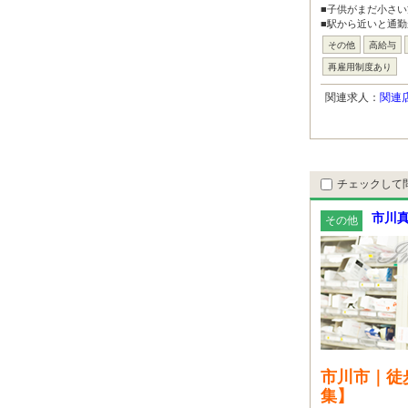
■子供がまだ小さ
■駅から近いと通勤
その他
高給与
再雇用制度あり
関連求人：
関連
チェックして
市川
その他
市川市｜徒
集】