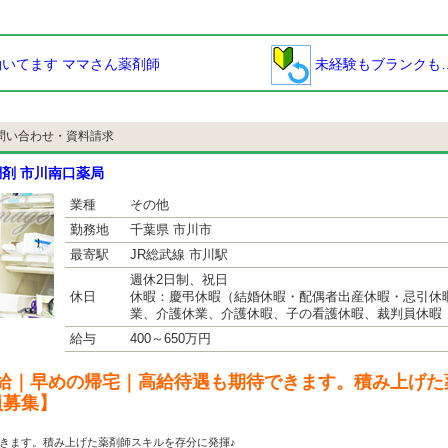
いてます ママさん薬剤師
未経験もブランクも
問い合わせ・資料請求
剤 市川南口薬局
業種
その他
勤務地
千葉県 市川市
最寄駅
JR総武線 市川駅
週休2日制、祝日
休日
休暇：慶弔休暇（結婚休暇・配偶者出産休暇・忌引休
業、介護休業、介護休暇、子の看護休暇、裁判員休暇
給与
400～650万円
給｜早めの帰宅｜高給待遇も期待できます。積み上げた
員募集】
きます。積み上げた薬剤師スキルを存分に発揮♪