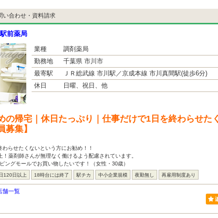
問い合わせ・資料請求
駅前薬局
業種
調剤薬局
勤務地
千葉県 市川市
最寄駅
ＪＲ総武線 市川駅／京成本線 市川真間駅(徒歩6分)
休日
日曜、祝日、他
めの帰宅｜休日たっぷり｜仕事だけで1日を終わらせた
員募集】
終わらせたくないという方にお勧め！！
以上！薬剤師さんが無理なく働けるよう配慮されています。
ピングモールでお買い物したいです！（女性・30歳）
日120日以上
18時台には終了
駅チカ
中小企業規模
夜勤無し
再雇用制度あり
店舗一覧