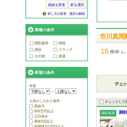
路線を変更
駅を選択
探し方の変更・選択の解除
業種の条件
市川真間
調剤薬局
病院
16
併設
ドラッグ
件中
1～
その他
派遣
希望の条件
年収
～
人気のこだわり条件
チェックして
高給与
600万円以上
調剤
調剤薬局
土日休み
週休2日以上
年間休日120日以上