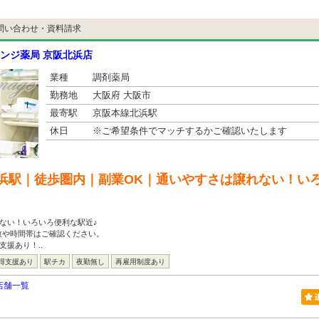
問い合わせ・資料請求
ンジ薬局 京阪北浜店
業種
調剤薬局
勤務地
大阪府 大阪市
最寄駅
京阪本線北浜駅
休日
※ご希望条件でマッチするかご確認いたします
浜駅｜徒歩圏内｜副業OK｜通いやすさは譲れない！いろ
ない！いろいろ便利な駅近♪
数や時間帯はご確認ください。
支援あり！..
得支援あり
駅チカ
夜勤無し
再雇用制度あり
店舗一覧