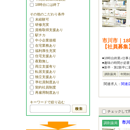
18時台には終了
その他のこだわり条件
未経験可
研修充実
資格取得支援あり
駅チカ
市川市｜1
中小企業規模
在宅業務あり
【社員募集
福利厚生充実
住宅支援あり
■18時台終業♪仕
夜勤無し
■趣味の時間が必要
両立支援有り
■新卒・第2新卒に選
転居支援あり
調剤薬局
年間休
独立支援あり
準社員制度あり
関連求人：
関連
契約社員制度
再雇用制度あり
キーワードで絞り込む
チェックして
市川
調剤薬局