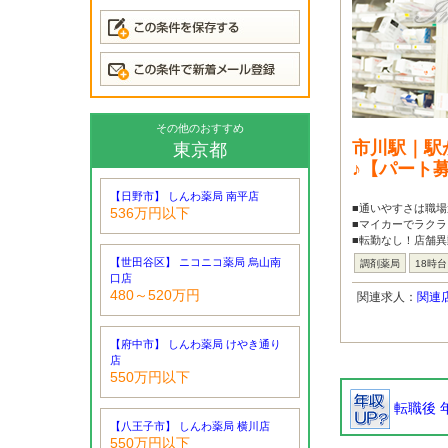
その他のおすすめ
市川駅｜駅
東京都
♪【パート
【日野市】 しんわ薬局 南平店
■通いやすさは職場
536万円以下
■マイカーでラクラ
■転勤なし！店舗異
【世田谷区】 ニコニコ薬局 烏山南
調剤薬局
18時
口店
480～520万円
関連求人：
関連
【府中市】 しんわ薬局 けやき通り
店
550万円以下
転職後 
【八王子市】 しんわ薬局 横川店
550万円以下