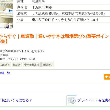
業種
調剤薬局
勤務地
千葉県 市川市
最寄駅
ＪＲ総武線 市川駅／京成本線 市川真間駅(徒歩6分)
休日
※ご希望条件でマッチするかご確認いたします
からすぐ｜車通勤｜通いやすさは職場選びの重要ポイン
募集】
選びの重要ポイント！やっぱり駅近♪
ク通勤！
動なしで安心！（女性・53歳）
台には終了
駅チカ
中小企業規模
夜勤無し
店舗一覧
年収はいくらになる？
プライベートも充実の