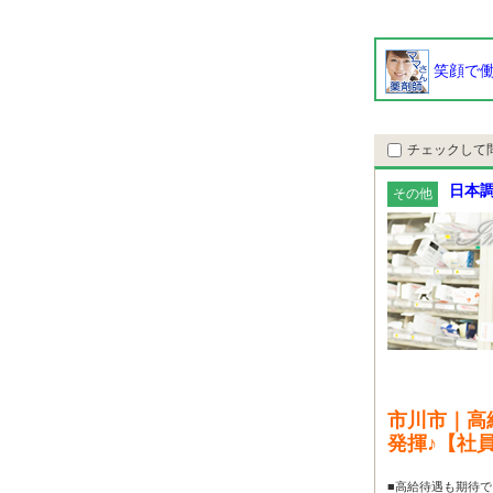
笑顔で働
チェックして
日本調
その他
市川市｜高
発揮♪【社
■高給待遇も期待で