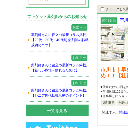
チェックして
ファゲット薬剤師からのお知らせ
市川
調剤薬局
お知らせ
薬剤師さんに役立つ最新コラム掲載。
【20代・30代・40代別 薬剤師の転職
成功のコツ】
お知らせ
薬剤師さんに役立つ最新コラム掲載。
市川市｜早
【新しい職場へ慣れるために】
め！！【社
お知らせ
■仕事だけで1日を
薬剤師さんに役立つ最新コラム掲載。
■年間休日125日
【シニア世代転職活動のポイント】
■仕事帰りにショッ
調剤薬局
年間休
一覧を見る
関連求人：
関連