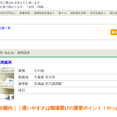
い方に選ばれる求人だと思います
が楽で助かります。（女性・29歳）..
600万円以上
研修充実
資格取得支援あり
駅チカ
福利厚生充実
住宅支援あり
両立
店舗一覧
問い合わせ・資料請求
真間薬局
業種
その他
勤務地
千葉県 市川市
最寄駅
京成線 市川真間駅
休日
歩圏内｜｜通いやすさは職場選びの重要ポイント！やっ