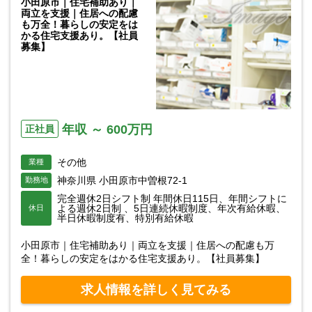
小田原市｜住宅補助あり｜
両立を支援｜住居への配慮
も万全！暮らしの安定をは
かる住宅支援あり。【社員
募集】
年収 ～ 600万円
正社員
その他
業種
神奈川県 小田原市中曽根72-1
勤務地
完全週休2日シフト制 年間休日115日、年間シフトに
よる週休2日制 、5日連続休暇制度、年次有給休暇、
休日
半日休暇制度有、特別有給休暇
小田原市｜住宅補助あり｜両立を支援｜住居への配慮も万
全！暮らしの安定をはかる住宅支援あり。【社員募集】
求人情報を詳しく見てみる