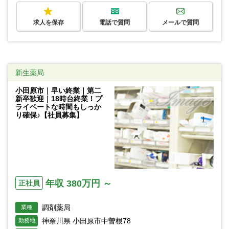
求人を保存
電話で質問
メールで質問
新生薬局
小田原市｜早い終業｜第二
新卒歓迎｜18時台終業！プ
ライベートな時間もしっか
り確保♪【社員募集】
年収 380万円 ～
正社員
調剤薬局
業種
神奈川県 小田原市中曽根78
勤務地