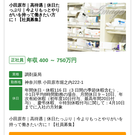
小田原市｜高待遇｜休日た
っぷり｜今よりもっとやり
がいを持って働きたい方
に！【社員募集】
年収 400 ～ 750万円
正社員
調剤薬局
業種
神奈川県 小田原市堀之内222-1
勤務地
年間休日・休暇116 日（3 日間の季節休暇含む）、
※1日平均8時間勤務の場合、月間休日９～10日、年
次有給休暇（初年度10日付与、最高年間20日付
休日
与）、慶弔休暇、※特別休暇付与に関して：4月10日
までに入社の方対象
小田原市｜高待遇｜休日たっぷり｜今よりもっとやりがいを
持って働きたい方に！【社員募集】