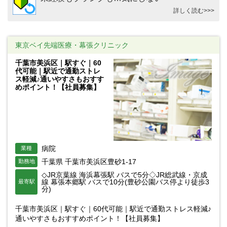
詳しく読む>>>
東京ベイ先端医療・幕張クリニック
千葉市美浜区｜駅すぐ｜60
代可能｜駅近で通勤ストレ
ス軽減♪通いやすさもおすす
めポイント！【社員募集】
病院
業種
千葉県 千葉市美浜区豊砂1-17
勤務地
◇JR京葉線 海浜幕張駅 バスで5分◇JR総武線・京成
線 幕張本郷駅 バスで10分(豊砂公園バス停より徒歩3
最寄駅
分)
千葉市美浜区｜駅すぐ｜60代可能｜駅近で通勤ストレス軽減♪
通いやすさもおすすめポイント！【社員募集】