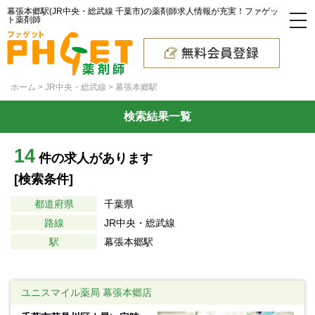
幕張本郷駅(JR中央・総武線 千葉市)の薬剤師求人情報が充実！ファゲッ
ト薬剤師
ホーム
JR中央・総武線
幕張本郷駅
検索結果一覧
14
件の求人があります
[検索条件]
都道府県
千葉県
路線
JR中央・総武線
駅
幕張本郷駅
ユニスマイル薬局 幕張本郷店