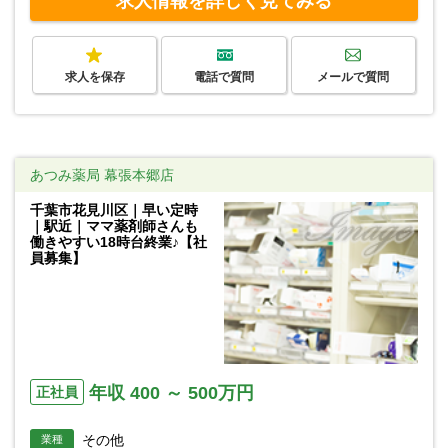
求人情報を詳しく見てみる
求人を保存
電話で質問
メールで質問
あつみ薬局 幕張本郷店
千葉市花見川区｜早い定時
｜駅近｜ママ薬剤師さんも
働きやすい18時台終業♪【社
員募集】
年収 400 ～ 500万円
正社員
その他
業種