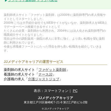
ファゲット薬剤師 トップへ戻る
薬剤師求人サイト「ファゲット薬剤師」は2000年に薬剤師専門の求人情報サ
イトとしてスタートしました。
2000年ごろは大手紹介会社でもWEBサイトがないなか、薬剤師求人をWEB上
でデーターベース検索できるサイトとして
たくさんの企業・薬剤師から利用され、2004年には法人化され薬剤師専門の
職業紹介サイトとなりました。
現在は中小の調剤薬局・病院の求人に非常に強く、より良い転職を望む薬剤
師に利用されています。
今後も求職者ファーストにたった理念を持ち良い転職先を紹介していきま
す。
JJメディケアキャリアの運営サービス
薬剤師の求人サイト「
ファゲット薬剤師
」
看護師の求人サイト「
ナースJJ
」
介護職の求人「
介護ジャストジョブ
」
表示：
スマートフォン
｜
PC
JJメディケアキャリア
東京都江戸川区篠崎町7-21-8 第2江戸鉄ビル2階
© JJメディケアキャリア