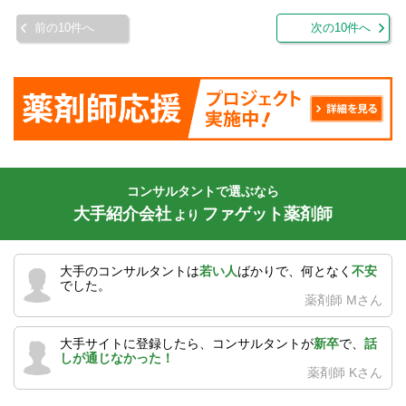
前の10件へ
次の10件へ
コンサルタントで選ぶなら
大手紹介会社
ファゲット薬剤師
より
大手のコンサルタントは
若い人
ばかりで、何となく
不安
でした。
薬剤師 Mさん
大手サイトに登録したら、コンサルタントが
新卒
で、
話
しが通じなかった！
薬剤師 Kさん