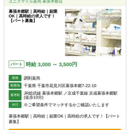
ユニスマイル薬局 幕張本郷店
幕張本郷駅｜高時給｜副業
OK｜高時給の求人です！
【パート募集】
時給 3,000 ～ 3,500円
パート
調剤薬局
業種
千葉県 千葉市花見川区幕張本郷7-22-10
勤務地
JR総武線 幕張本郷駅 ／京成千葉線 京成幕張本郷駅
最寄駅
(徒歩10分)
※ご希望条件でマッチするかご確認いたします
休日
幕張本郷駅｜高時給｜副業OK｜高時給の求人です！【パート
募集】