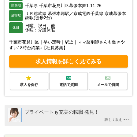
千葉県 千葉市花見川区幕張本郷1-11-26
勤務地
ＪＲ総武線 幕張本郷駅／京成電鉄千葉線 京成幕張本
最寄駅
郷駅(徒歩2分)
日曜、祝日、他
休日
休暇：介護休暇
千葉市花見川区｜早い定時｜駅近｜ママ薬剤師さんも働きや
すい18時台終業♪【社員募集】
求人情報を詳しく見てみる
求人を保存
電話で質問
メールで質問
プライベートも充実の転職 発見！
詳しく読む>>>