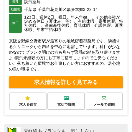
調剤薬局
業種
千葉県 千葉市花見川区幕張本郷3-22-14
勤務地
123日、週休2日、祝日、年末年始、、その他会社が
定める休日（夏休み 等）、有給休暇、慶弔休暇、特
休日
別休暇、、産前産後休暇、育児休暇、介護休暇、夏季
休暇、年末年始休暇
京阪交野線交野市駅が最寄りの地域密着型薬局です。隣接す
るクリニックから内科を中心に応需しています。科目が少な
めなのでブランク明けの方も焦らず業務の勘を取り戻せます
よ♪調剤未経験の方にも丁寧に指導しますのでご安心くださ
い。落ち着いた環境でお仕事したい方におすすめの、居心地
の良い職場です。
求人情報を詳しく見てみる
求人を保存
電話で質問
メールで質問
未経験もブランクも…気にしない