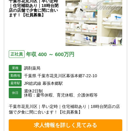
千葉市花見川区｜早い定時
｜住宅補助あり｜18時台閉
店の店舗で夕食に間に合い
ます！【社員募集】
年収 400 ～ 600万円
正社員
調剤薬局
業種
千葉県 千葉市花見川区幕張本郷7-22-10
勤務地
JR総武線 幕張本郷駅
最寄駅
週休2日制
休日
休暇：慶弔休暇、育児休暇、介護休暇等
千葉市花見川区｜早い定時｜住宅補助あり｜18時台閉店の店
舗で夕食に間に合います！【社員募集】
求人情報を詳しく見てみる