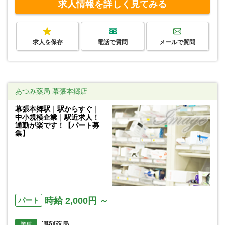
求人情報を詳しく見てみる
求人を保存
電話で質問
メールで質問
あつみ薬局 幕張本郷店
幕張本郷駅｜駅からすぐ｜
中小規模企業｜駅近求人！
通勤が楽です！【パート募
集】
時給 2,000円 ～
パート
調剤薬局
業種