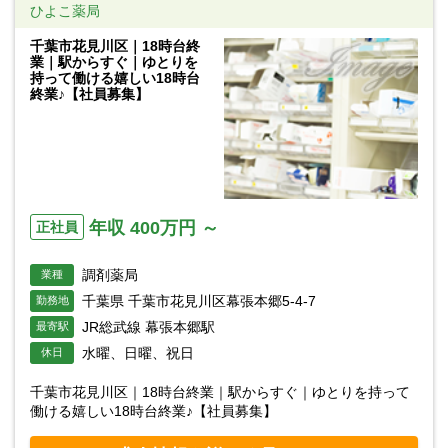
ひよこ薬局
千葉市花見川区｜18時台終
業｜駅からすぐ｜ゆとりを
持って働ける嬉しい18時台
終業♪【社員募集】
年収 400万円 ～
正社員
調剤薬局
業種
千葉県 千葉市花見川区幕張本郷5-4-7
勤務地
JR総武線 幕張本郷駅
最寄駅
水曜、日曜、祝日
休日
千葉市花見川区｜18時台終業｜駅からすぐ｜ゆとりを持って
働ける嬉しい18時台終業♪【社員募集】