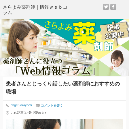
twitter
faceb
患者さんとじっくり話したい薬剤師におすすめの
職場
phgetSarayomi
コメントを書く
この記事は4分で読めます